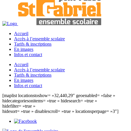
Accueil
Accès à l’ensemble scolaire
Tarifs & inscriptions
En images
Infos et contact
Accueil
Accès à l’ensemble scolaire
Tarifs & inscriptions
En images
Infos et contact
[maplist locationstoshow= »32,440,29″ geoenabled= »false »
hidecategoriesonitems= »true » hidesearch= »true »
hidefilter= »true »
hidesort= »true » disablescroll= »true » locationsperpage= »3″]